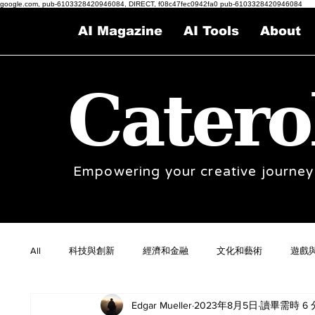
google.com, pub-6103328420946084, DIRECT, f08c47fec0942fa0 pub-6103328420946084
AI Magazine
AI Tools
About
Catero
Empowering your creative journey
All
科技與創新
經濟和金融
文化和藝術
遊戲
Edgar Mueller
2023年8月5日
讀畢需時 6 