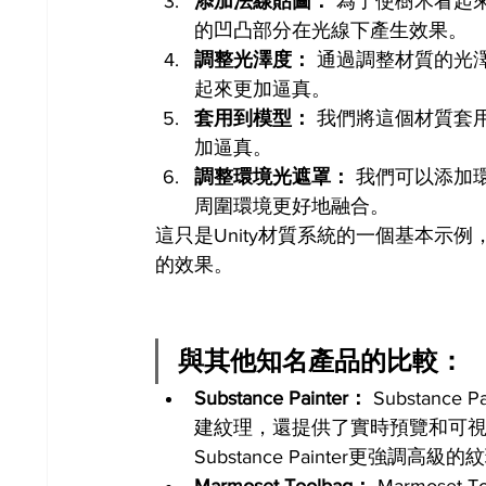
添加法線貼圖：
 為了使樹木看起
的凹凸部分在光線下產生效果。
調整光澤度：
 通過調整材質的光
起來更加逼真。
套用到模型：
 我們將這個材質套
加逼真。
調整環境光遮罩：
 我們可以添加
周圍環境更好地融合。
這只是Unity材質系統的一個基本示
的效果。
與其他知名產品的比較：
Substance Painter：
 Substan
建紋理，還提供了實時預覽和可視化
Substance Painter更強調高