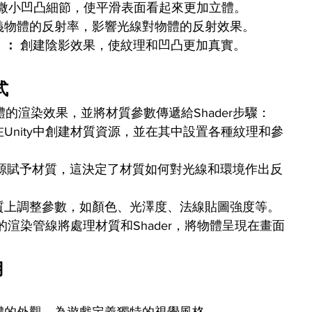
建微小凹凸細節，使平滑表面看起來更加立體。
義物體的反射率，影響光線對物體的反射效果。
n）：
 創建陰影效果，使紋理和凹凸更加真實。
式
義物體的渲染效果，並將材質參數傳遞給Shader步驟：
在Unity中創建材質資源，並在其中設置各種紋理和參
er資源賦予材質，這決定了材質如何對光線和環境作出反
質上調整參數，如顏色、光澤度、法線貼圖強度等。
ty的渲染管線將處理材質和Shader，將物體呈現在畫面
用
：