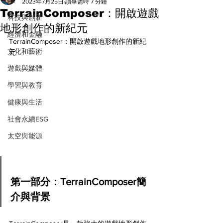
All
2023年7月25日
讀畢需時 7 分鐘
TerrainComposer：開啟遊戲
科技與創新
地形創作的新紀元
經濟和金融
TerrainComposer：開啟遊戲地形創作的新紀
文化和藝術
元
遊戲與媒體
學習與教育
健康與生活
社會永續ESG
太空與能源
第一部分：TerrainComposer簡
介與背景