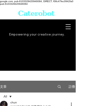
google.com, pub-6103328420946084, DIRECT, f08c47fec0942fa0
pub-6103328420946084
Caterobot
Empowering your creative
journey
.
註冊
文章
All
chun