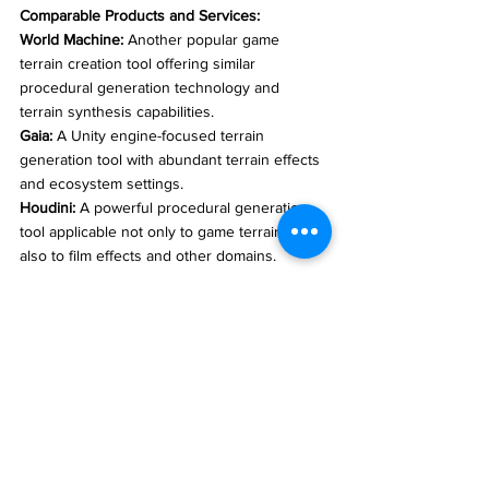
Comparable Products and Services:
World Machine:
 Another popular game 
terrain creation tool offering similar 
procedural generation technology and 
terrain synthesis capabilities.
Gaia:
 A Unity engine-focused terrain 
generation tool with abundant terrain effects 
and ecosystem settings.
Houdini:
 A powerful procedural generation 
tool applicable not only to game terrains but 
also to film effects and other domains.
Key Features of TerrainComposer:
Procedural Generation Technology:
Leveraging advanced procedural generation 
technology, TerrainComposer swiftly 
generates high-quality and diverse game 
terrains, providing developers with greater 
creative possibilities.