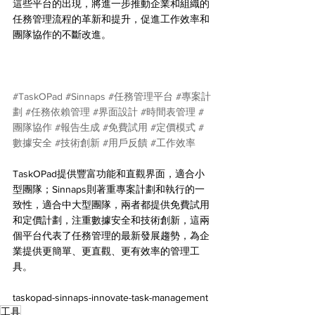
這些平台的出現，將進一步推動企業和組織的
任務管理流程的革新和提升，促進工作效率和
團隊協作的不斷改進。
#TaskOPad
#Sinnaps
#任務管理平台
#專案計
劃
#任務依賴管理
#界面設計
#時間表管理
#
團隊協作
#報告生成
#免費試用
#定價模式
#
數據安全
#技術創新
#用戶反饋
#工作效率
TaskOPad提供豐富功能和直觀界面，適合小
型團隊；Sinnaps則著重專案計劃和執行的一
致性，適合中大型團隊，兩者都提供免費試用
和定價計劃，注重數據安全和技術創新，這兩
個平台代表了任務管理的最新發展趨勢，為企
業提供更簡單、更直觀、更有效率的管理工
具。
taskopad-sinnaps-innovate-task-management
工具