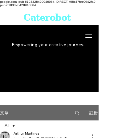
google.com, pub-6103328420946084, DIRECT, f08c47fec0942fa0
pub-6103328420946084
Caterobot
Empowering your creative
journey
.
註冊
文章
All
Arthur Martinez