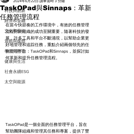
All
2024年6月22日
讀畢需時 3 分鐘
TaskOPad與Sinnaps：革新
科技與創新
任務管理流程
經濟和金融
在當今快節奏的工作環境中，有效的任務管理
文化和藝術
流程對於組織的成功至關重要，隨著科技的發
展，許多工具和平台不斷涌現，以幫助企業更
遊戲與媒體
好地管理和追踪任務，重點介紹兩個領先的任
學習與教育
務管理平台：TaskOPad和Sinnaps，並探討如
何革新和提升任務管理流程。
健康與生活
社會永續ESG
太空與能源
TaskOPad是一個全面的任務管理平台，旨在
幫助團隊組織和管理其任務和專案，提供了豐