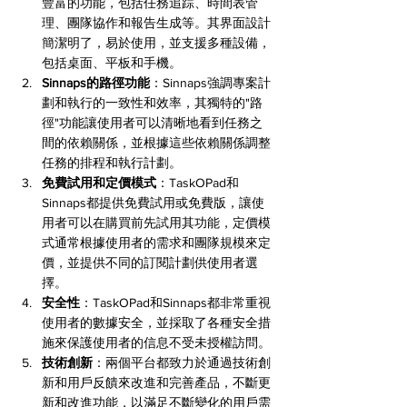
豐富的功能，包括任務追踪、時間表管
理、團隊協作和報告生成等。其界面設計
簡潔明了，易於使用，並支援多種設備，
包括桌面、平板和手機。
Sinnaps的路徑功能
：Sinnaps強調專案計
劃和執行的一致性和效率，其獨特的"路
徑"功能讓使用者可以清晰地看到任務之
間的依賴關係，並根據這些依賴關係調整
任務的排程和執行計劃。
免費試用和定價模式
：TaskOPad和
Sinnaps都提供免費試用或免費版，讓使
用者可以在購買前先試用其功能，定價模
式通常根據使用者的需求和團隊規模來定
價，並提供不同的訂閱計劃供使用者選
擇。
安全性
：TaskOPad和Sinnaps都非常重視
使用者的數據安全，並採取了各種安全措
施來保護使用者的信息不受未授權訪問。
技術創新
：兩個平台都致力於通過技術創
新和用戶反饋來改進和完善產品，不斷更
新和改進功能，以滿足不斷變化的用戶需