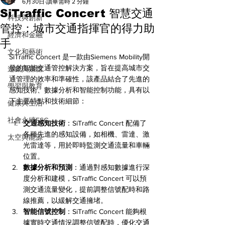
All
6月30日
讀畢需時 2 分鐘
SiTraffic Concert 智慧交通
科技與創新
管控：城市交通指揮官的得力助
經濟和金融
手
文化和藝術
SiTraffic Concert 是一款由Siemens Mobility開
發的智能交通管控解決方案，旨在提高城市交
遊戲與媒體
通管理的效率和準確性，該產品結合了先進的
學習與教育
感知技術、數據分析和智能控制功能，具有以
下主要特點和技術細節：
健康與生活
社會永續ESG
交通感知技術
：SiTraffic Concert 配備了
各種先進的感知設備，如相機、雷達、激
太空與能源
光雷達等，用於即時監測交通流量和車輛
位置。
數據分析和預測
：通過對感知數據進行深
度分析和建模，SiTraffic Concert 可以預
測交通流量變化，提前調整信號配時和路
線推薦，以緩解交通擁堵。
智能信號控制
：SiTraffic Concert 能夠根
據實時交通情況調整信號配時，優化交通