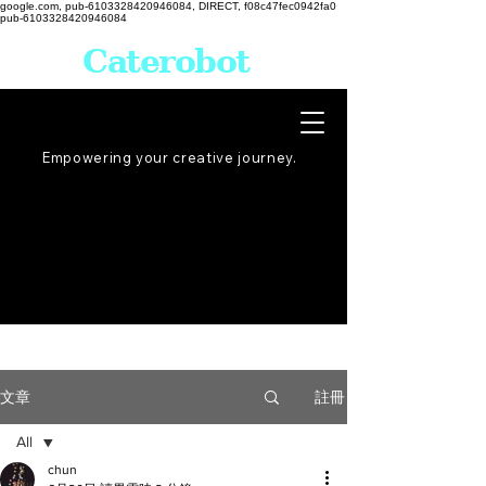
google.com, pub-6103328420946084, DIRECT, f08c47fec0942fa0
pub-6103328420946084
Caterobot
Empowering your creative
journey
.
註冊
文章
All
chun