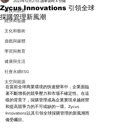
All
2023年12月27日
讀畢需時 4 分鐘
Zycus Innovations 引領全球
科技與創新
採購管理新風潮
經濟和金融
文化和藝術
遊戲與媒體
學習與教育
健康與生活
社會永續ESG
太空與能源
在當前全球商業環境的快速變革中，企業面臨
著不斷增長的競爭壓力和市場不確定性。在這
樣的背景下，採購管理成為企業實現卓越經營
和提高競爭力的不可或缺的一環。Zycus 
Innovations以其引領全球採購管理的新風潮而
備受矚目。