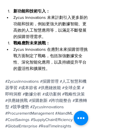
新功能和技術引入：
Zycus Innovations 未來計劃引入更多新的
功能和技術，例如更強大的數據智能、更
高效的人工智慧應用等，以滿足不斷發展
的採購管理需求。
戰略應對未來挑戰：
Zycus Innovations 在應對未來採購管理挑
戰方面制定了戰略，包括加強數據安全
性、深化智能化應用，以及持續提升平台
的靈活性和擴展性。
#ZycusInnovations
#採購管理
#人工智慧和機
器學習
#成本節省
#供應鏈效能
#全球企業
#
即時洞察
#數據分析
#成功案例
#戰略性決策
#供應鏈挑戰
#採購創新
#跨功能整合
#業務轉
型
#競爭優勢
#ZycusInnovations
#ProcurementManagement
#AIandML
#CostSavings
#SupplyChainEfficiency
#GlobalEnterprise
#RealTimeInsights