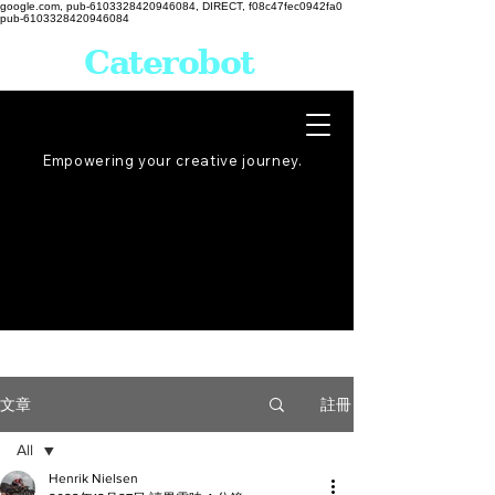
google.com, pub-6103328420946084, DIRECT, f08c47fec0942fa0
pub-6103328420946084
Caterobot
Empowering your creative
journey
.
註冊
文章
All
Henrik Nielsen