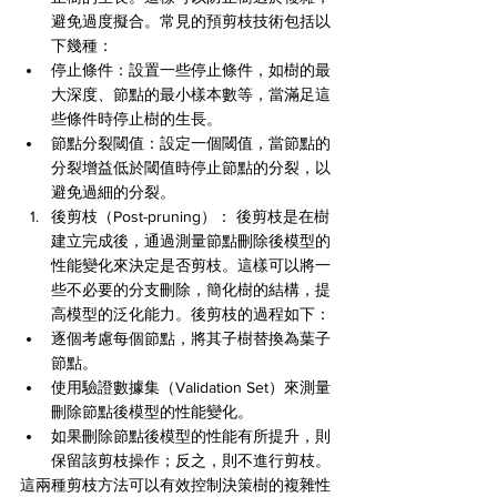
避免過度擬合。常見的預剪枝技術包括以
下幾種：
停止條件：設置一些停止條件，如樹的最
大深度、節點的最小樣本數等，當滿足這
些條件時停止樹的生長。
節點分裂閾值：設定一個閾值，當節點的
分裂增益低於閾值時停止節點的分裂，以
避免過細的分裂。
後剪枝（Post-pruning）： 後剪枝是在樹
建立完成後，通過測量節點刪除後模型的
性能變化來決定是否剪枝。這樣可以將一
些不必要的分支刪除，簡化樹的結構，提
高模型的泛化能力。後剪枝的過程如下：
逐個考慮每個節點，將其子樹替換為葉子
節點。
使用驗證數據集（Validation Set）來測量
刪除節點後模型的性能變化。
如果刪除節點後模型的性能有所提升，則
保留該剪枝操作；反之，則不進行剪枝。
這兩種剪枝方法可以有效控制決策樹的複雜性