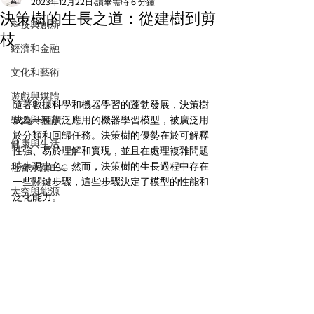
All
2023年12月22日
讀畢需時 6 分鐘
決策樹的生長之道：從建樹到剪
科技與創新
枝
經濟和金融
文化和藝術
遊戲與媒體
隨著數據科學和機器學習的蓬勃發展，決策樹
學習與教育
成為一種廣泛應用的機器學習模型，被廣泛用
於分類和回歸任務。決策樹的優勢在於可解釋
健康與生活
性強、易於理解和實現，並且在處理複雜問題
時表現出色。然而，決策樹的生長過程中存在
社會永續ESG
一些關鍵步驟，這些步驟決定了模型的性能和
太空與能源
泛化能力。