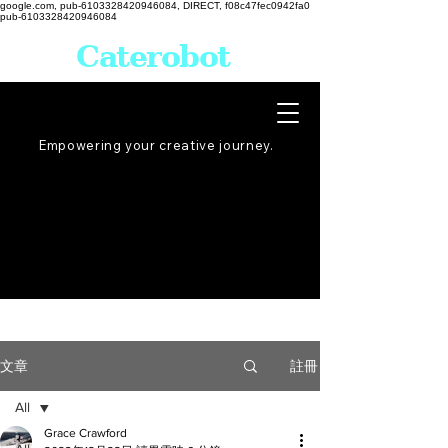
google.com, pub-6103328420946084, DIRECT, f08c47fec0942fa0
pub-6103328420946084
Caterobot
Empowering your creative
journey
.
註冊
文章
All
Grace Crawford