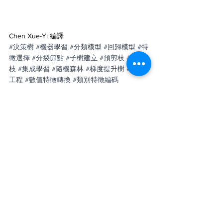
Chen Xue-Yi 編譯
#決策樹
#機器學習
#分類模型
#回歸模型
#特
徵選擇
#分裂節點
#子樹建立
#預剪枝
#後剪
枝
#集成學習
#隨機森林
#梯度提升樹
#特徵
工程
#數值特徵轉換
#類別特徵編碼
#DecisionTree
#MachineLearning
#ClassificationModel
#RegressionModel
#FeatureSelection
#SplittingNode
#SubtreeConstruction
#PrePruning
#PostPruning
#EnsembleLearning
#RandomForest
#GradientBoostingTree
#FeatureEngineering
#NumericalFeatureTransformation
#CategoricalFeatureEncoding
機器學習
Machine learning
決策樹
特徵工程
隨機森林
Feature engineering
特徵選擇
Feature selection
預剪枝
後剪枝
回歸模型
分類模型
分裂節點
集成學習
子樹建立
梯度提升樹