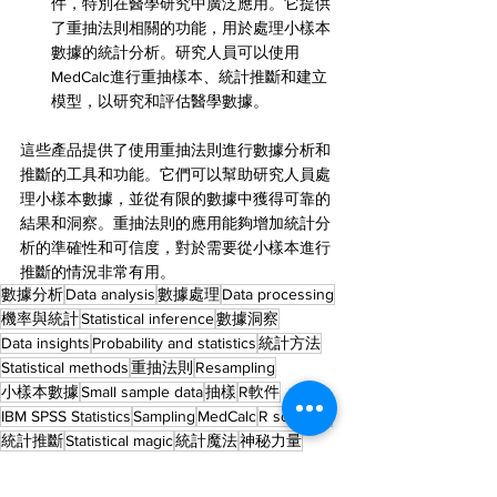
件，特別在醫學研究中廣泛應用。它提供
了重抽法則相關的功能，用於處理小樣本
數據的統計分析。研究人員可以使用
MedCalc進行重抽樣本、統計推斷和建立
模型，以研究和評估醫學數據。
這些產品提供了使用重抽法則進行數據分析和
推斷的工具和功能。它們可以幫助研究人員處
理小樣本數據，並從有限的數據中獲得可靠的
結果和洞察。重抽法則的應用能夠增加統計分
析的準確性和可信度，對於需要從小樣本進行
推斷的情況非常有用。
數據分析
Data analysis
數據處理
Data processing
機率與統計
Statistical inference
數據洞察
Data insights
Probability and statistics
統計方法
Statistical methods
重抽法則
Resampling
小樣本數據
Small sample data
抽樣
R軟件
IBM SPSS Statistics
Sampling
MedCalc
R software
統計推斷
Statistical magic
統計魔法
神秘力量
Mysterious power.
學習與教育