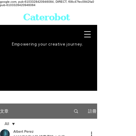
google.com, pub-6103328420946084, DIRECT, f08c47fec0942fa0
pub-6103328420946084
Caterobot
Empowering your creative
journey
.
註冊
文章
All
Albert Perez