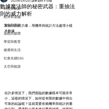
All
2023年5月12日
讀畢需時 4 分鐘
數據魔法師的秘密武器：重抽法
科技與創新
則的威力解析
經濟和金融
文化和藝術
重抽法則的力量：用機率與統計方法處理小樣
本數據
遊戲與媒體
學習與教育
健康與生活
社會永續ESG
太空與能源
在許多情況下，我們面臨的數據樣本可能非常
小，這樣的情況下，如何從有限的數據中得出
可靠的結論呢？這就需要依賴機率與統計的重