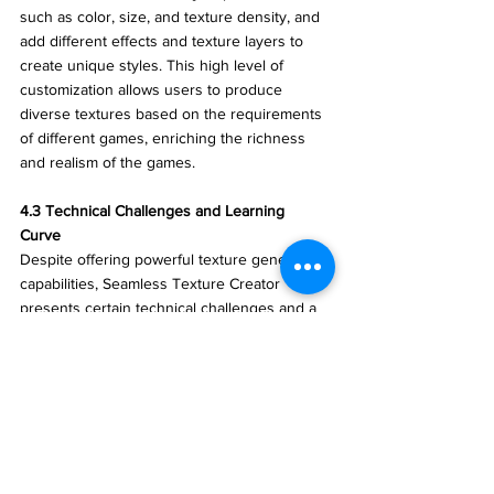
such as color, size, and texture density, and 
add different effects and texture layers to 
create unique styles. This high level of 
customization allows users to produce 
diverse textures based on the requirements 
of different games, enriching the richness 
and realism of the games.
4.3 Technical Challenges and Learning 
Curve
Despite offering powerful texture generation 
capabilities, Seamless Texture Creator 
presents certain technical challenges and a 
learning curve for beginners. Understanding 
and becoming proficient in procedural 
generation technology takes time and 
training. Familiarity with the principles of 
textures and related tools is essential. Once 
these skills are mastered, Seamless Texture 
Creator becomes a potent and efficient tool, 