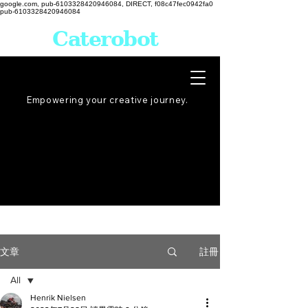
google.com, pub-6103328420946084, DIRECT, f08c47fec0942fa0
pub-6103328420946084
Caterobot
Empowering your creative
journey
.
註冊
文章
All
Henrik Nielsen