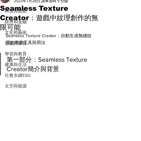
All
2023年7月28日
讀畢需時 9 分鐘
Seamless Texture
科技與創新
Creator：遊戲中紋理創作的無
經濟和金融
限可能
文化和藝術
Seamless Texture Creator：自動生成無縫紋
理的專業工具與用法
遊戲與媒體
學習與教育
第一部分：Seamless Texture 
健康與生活
Creator簡介與背景
社會永續ESG
太空與能源