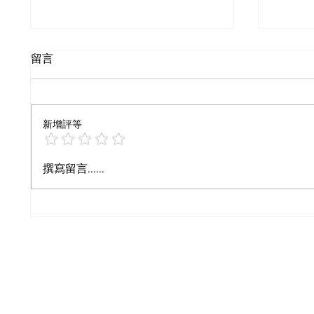
Qwen-VL-Max 視覺理解能
Lovab
留言
力評測：阿里巴巴多模態 AI
全端應
真的追上 GPT-4o 了嗎？
業者真
Qwen-VL-Max 是阿里巴巴旗艦多
Lovab
模態模型，OCR 與文件解析已超
創業者
新增評等
越 GPT-4o，本文全面評測其能
程式。
力。
術債三
用場景
撰寫留言......