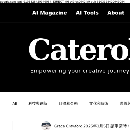
google.com, pub-6103328420946084, DIRECT, f08c47fec0942fa0 pub-6103328420946084
AI Magazine
AI Tools
About
Catero
Empowering your creative journey
All
科技與創新
經濟和金融
文化和藝術
遊戲
Grace Crawford
2025年3月5日
讀畢需時 1