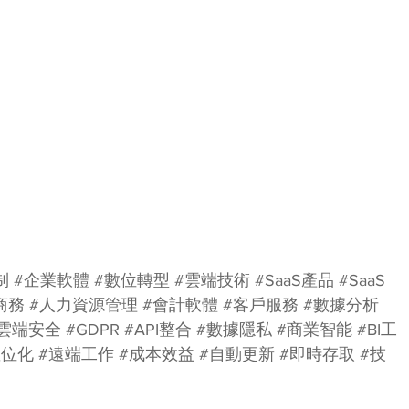
制
#企業軟體
#數位轉型
#雲端技術
#SaaS產品
#SaaS
商務
#人力資源管理
#會計軟體
#客戶服務
#數據分析
#雲端安全
#GDPR
#API整合
#數據隱私
#商業智能
#BI工
數位化
#遠端工作
#成本效益
#自動更新
#即時存取
#技