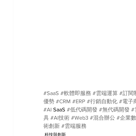
#SaaS
#軟體即服務
#雲端運算
#訂閱
優勢
#CRM
#ERP
#行銷自動化
#電子
#AI
 SaaS 
#低代碼開發
#無代碼開發
具
#AI技術
#Web3
#混合辦公
#企業
術創新
#雲端服務
科技與創新