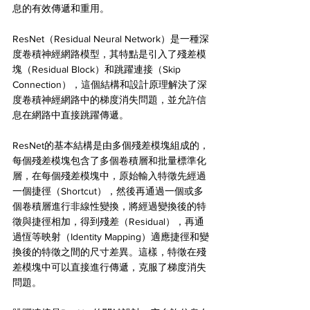
息的有效傳遞和重用。
ResNet（Residual Neural Network）是一種深
度卷積神經網路模型，其特點是引入了殘差模
塊（Residual Block）和跳躍連接（Skip 
Connection），這個結構和設計原理解決了深
度卷積神經網路中的梯度消失問題，並允許信
息在網路中直接跳躍傳遞。
ResNet的基本結構是由多個殘差模塊組成的，
每個殘差模塊包含了多個卷積層和批量標準化
層，在每個殘差模塊中，原始輸入特徵先經過
一個捷徑（Shortcut），然後再通過一個或多
個卷積層進行非線性變換，將經過變換後的特
徵與捷徑相加，得到殘差（Residual），再通
過恆等映射（Identity Mapping）適應捷徑和變
換後的特徵之間的尺寸差異。這樣，特徵在殘
差模塊中可以直接進行傳遞，克服了梯度消失
問題。