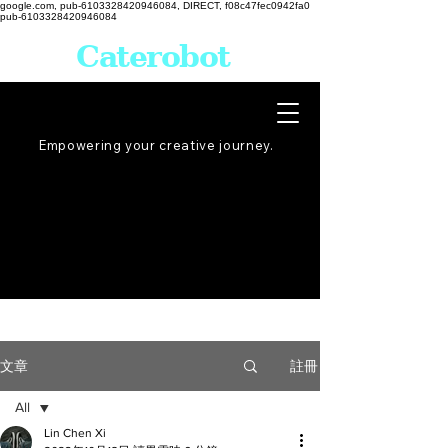
google.com, pub-6103328420946084, DIRECT, f08c47fec0942fa0
pub-6103328420946084
Caterobot
Empowering your creative
journey
.
註冊
文章
All
Lin Chen Xi