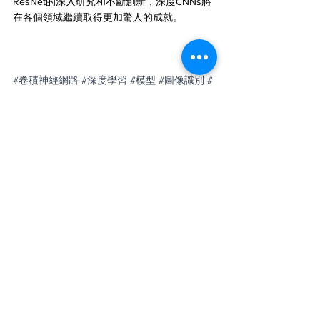
ResNet的深入研究和不斷創新，深度CNNs將
在各個領域繼續取得更加驚人的成就。
#卷積神經網路
#深度學習
#模型
#圖像識別
#
特徵提取
#分類
#深度學習框架
#神經網路
#
訓練
#預測
#參數
#梯度下降
#過擬合
#模型評
估
#驗證集
#DeepLearning
#Model
#ImageRecognition
#FeatureExtraction
#Classification
#DeepLearningFramework
#NeuralNetwork
#Training
#Prediction
#Parameters
#GradientDescent
#Overfitting
#ModelEvaluation
#ValidationSet
深度學習
圖像識別
特徵提取
預測
神經網路
訓練
分類
卷積神經網路
模型
模型評估
過擬合
參數
深度學習框架
梯度下降
驗證集
科技與創新
學習與教育