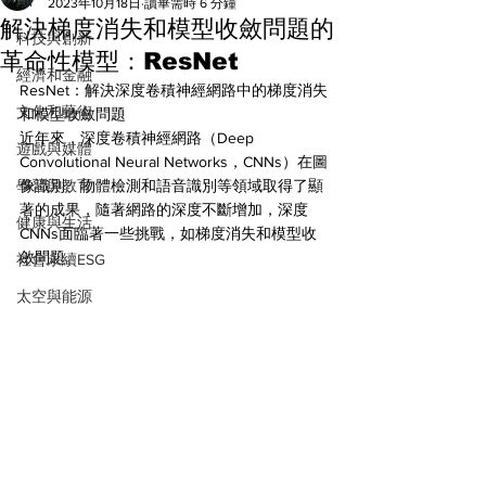
All
2023年10月18日
讀畢需時 6 分鐘
解決梯度消失和模型收斂問題的
科技與創新
革命性模型：ResNet
經濟和金融
ResNet：解決深度卷積神經網路中的梯度消失
文化和藝術
和模型收斂問題
近年來，深度卷積神經網路（Deep 
遊戲與媒體
Convolutional Neural Networks，CNNs）在圖
學習與教育
像識別、物體檢測和語音識別等領域取得了顯
著的成果，隨著網路的深度不斷增加，深度
健康與生活
CNNs面臨著一些挑戰，如梯度消失和模型收
斂問題。
社會永續ESG
太空與能源