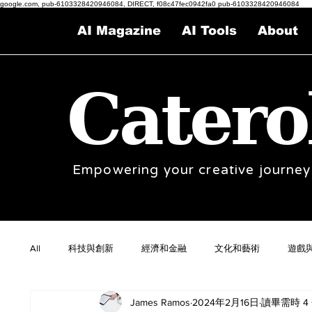
google.com, pub-6103328420946084, DIRECT, f08c47fec0942fa0 pub-6103328420946084
AI Magazine
AI Tools
About
Catero
Empowering your creative journey
All
科技與創新
經濟和金融
文化和藝術
遊戲
James Ramos
2024年2月16日
讀畢需時 4