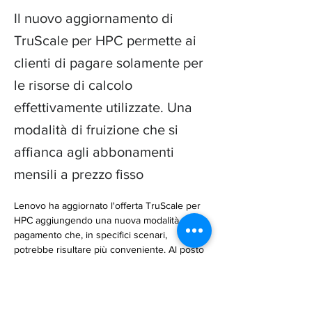
Il nuovo aggiornamento di
TruScale per HPC permette ai
clienti di pagare solamente per
le risorse di calcolo
effettivamente utilizzate. Una
modalità di fruizione che si
affianca agli abbonamenti
mensili a prezzo fisso
Lenovo ha aggiornato l'offerta TruScale per 
HPC aggiungendo una nuova modalità di 
pagamento che, in specifici scenari, 
potrebbe risultare più conveniente. Al posto 
di un canone mensile fisso, gli ute… 

https://edge9.hwupgrade.it/news/cloud/un-
nuovo-modello-di-pagamento-per-lenovo-