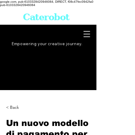
google.com, pub-6103328420946084, DIRECT, f08c47fec0942fa0
pub-6103328420946084
Caterobot
Empowering your creative
journey
.
< Back
Un nuovo modello
di pagamento per