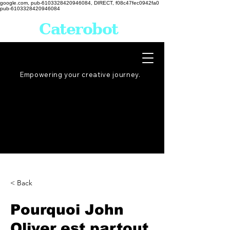
google.com, pub-6103328420946084, DIRECT, f08c47fec0942fa0
pub-6103328420946084
Caterobot
Empowering your creative
journey
.
< Back
Pourquoi John
Oliver est partout