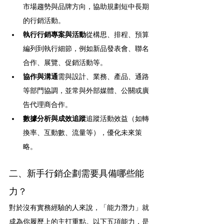
市場趨勢與品牌方向，協助規劃短中長期
的行銷活動。
執行行銷專案與活動
從構思、排程、預算
編列到執行細節，例如新品發表會、聯名
合作、展覽、促銷活動等。
協作與溝通
需與設計、業務、產品、通路
等部門協調，並常與外部媒體、公關或廣
告代理商合作。
數據分析與成效追蹤
追蹤活動效益（如轉
換率、互動數、流量等），優化未來策
略。
二、新手行銷企劃需要具備哪些能
力？
對於沒有實務經驗的人來說，「能力潛力」就
成為你履歷上的主打重點。以下五項能力，是