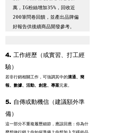
萬，IG粉絲增加35%，回收近
200筆問卷回饋，並產出品牌偏
好報告供後續商品開發參考。
4. 工作經歷（或實習、打工經
驗）
若非行銷相關工作，可強調其中的
溝通、簡
報、數據、活動、創意、專案
元素。
5. 自傳或動機信（建議額外準
備）
這一部分不重複履歷細節，應該回應：你為什
麼想做行銷？你如何準備？你想加入怎樣的品