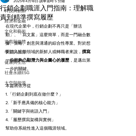
All
2025年4月18日
讀畢需時 5 分鐘
行銷企劃職涯入門指南：理解職
科技與創新
責到精準撰寫履歷
經濟和金融
在現代企業中，行銷企劃不再只是「辦活
文化和藝術
動」、「寫文案」這麼簡單，而是一門融合數
遊戲與媒體
據、策略、創意與溝通的綜合性專業。對於想
要踏入這個領域的新鮮人或轉職者來說，
撰寫
學習與教育
一份能夠凸顯潛力與企圖心的履歷
，是邁出第
健康與生活
一步的關鍵。
社會永續ESG
太空與能源
本篇將依序從
1.「行銷企劃到底在做什麼？」
2.「新手應具備的核心能力」
3.「關鍵字與術語入門」
4.「履歷撰寫架構與實例」
幫助你系統性進入這個職涯領域。