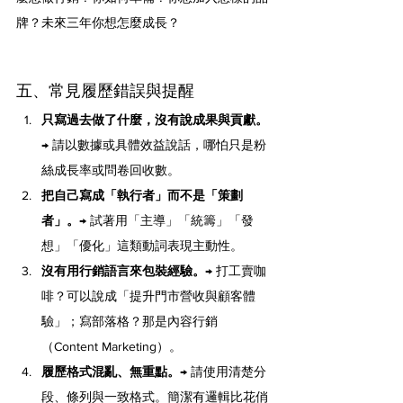
牌？未來三年你想怎麼成長？
五、常見履歷錯誤與提醒
只寫過去做了什麼，沒有說成果與貢獻。
→ 請以數據或具體效益說話，哪怕只是粉
絲成長率或問卷回收數。
把自己寫成「執行者」而不是「策劃
者」。
→ 試著用「主導」「統籌」「發
想」「優化」這類動詞表現主動性。
沒有用行銷語言來包裝經驗。
→ 打工賣咖
啡？可以說成「提升門市營收與顧客體
驗」；寫部落格？那是內容行銷
（Content Marketing）。
履歷格式混亂、無重點。
→ 請使用清楚分
段、條列與一致格式。簡潔有邏輯比花俏