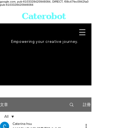
google.com, pub-6103328420946084, DIRECT, f08c47fec0942fa0
pub-6103328420946084
Caterobot
Empowering your creative
journey
.
註冊
文章
All
Caterina hsu