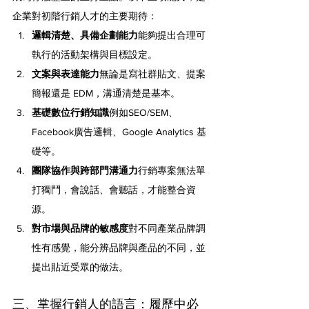
企業對初階行銷人才的主要期待：
邏輯清楚、具備企劃能力
能夠提出合理可
執行的活動架構與目標設定。
文案與表達能力
無論是寫社群貼文、提案
簡報還是 EDM，溝通清楚是基本。
基礎數位行銷知識
例如SEO/SEM、
Facebook廣告邏輯、Google Analytics 基
礎等。
團隊協作與跨部門溝通力
行銷專案無法單
打獨鬥，會說話、會聽話，才能整合資
源。
對市場與品牌的敏感度
對不同產業品牌調
性有感覺，能分辨品牌與產品的不同，並
提出貼近受眾的做法。
三、掌握行銷人的語言：履歷中必