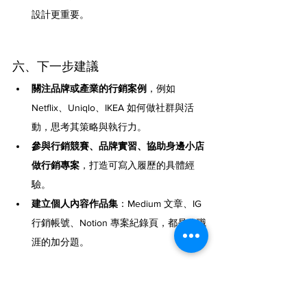
設計更重要。
六、下一步建議
關注品牌或產業的行銷案例
，例如 
Netflix、Uniqlo、IKEA 如何做社群與活
動，思考其策略與執行力。
參與行銷競賽、品牌實習、協助身邊小店
做行銷專案
，打造可寫入履歷的具體經
驗。
建立個人內容作品集
：Medium 文章、IG 
行銷帳號、Notion 專案紀錄頁，都是你職
涯的加分題。
履歷是你行銷自己的第一場提案
行銷企劃這個職涯不僅考驗執行力，更重視企