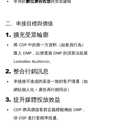
常用於
數位廣告投放
與受眾建模
二、串接目標與價值
1. 擴充受眾輪廓
將 CDP 中的第一方資料（如會員行為）
匯入 DMP，以便透過 DMP 的演算法拓展 
Lookalike Audience。
2. 整合行銷訊息
串接後可達成跨渠道一致的客戶溝通（如
網站個人化 + 廣告再行銷同步）
3. 提升媒體投放效益
CDP 將高價值客群定義標籤傳給 DMP，
供 DSP 進行更精準投遞。