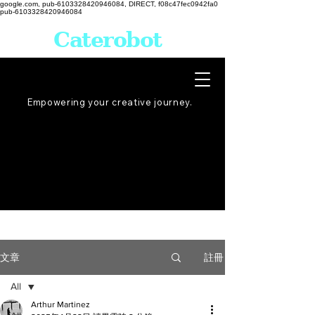
google.com, pub-6103328420946084, DIRECT, f08c47fec0942fa0
pub-6103328420946084
Caterobot
Empowering your creative
journey
.
註冊
文章
All
Arthur Martinez