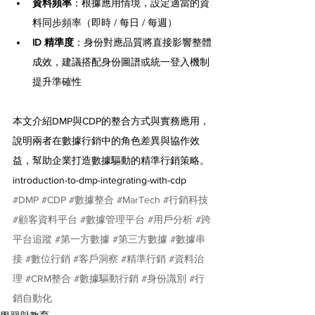
資料頻率
：根據應用情境，設定適當的資
料同步頻率（即時 / 每日 / 每週）
ID 精準度
：身份對應品質將直接影響整體
成效，建議搭配身份圖譜或統一登入機制
提升準確性
本文介紹DMP與CDP的整合方式與實務應用，
說明兩者在數據行銷中的角色差異與協作效
益，幫助企業打造數據驅動的精準行銷策略。
introduction-to-dmp-integrating-with-cdp
#DMP
#CDP
#數據整合
#MarTech
#行銷科技
#顧客資料平台
#數據管理平台
#用戶分析
#跨
平台追蹤
#第一方數據
#第三方數據
#數據串
接
#數位行銷
#客戶洞察
#精準行銷
#資料治
理
#CRM整合
#數據驅動行銷
#身份識別
#行
銷自動化