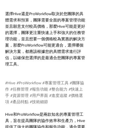
選擇Hive還是ProWorkflow取決於您團隊的具
體需求和預算，團隊需要全面的專案管理功能
並且願意支付較高價格，那麼Hive可能是更好
的選擇，團隊更注重快速上手和強大的任務管
理功能，並且想要一個價格較為實惠的解決方
案，那麼ProWorkflow可能更適合，選擇哪個
解決方案，都應該根據您的具體需求進行評
估，以確保您選擇的是最適合您團隊的專案管
理工具。
#Hive
#ProWorkflow
#專案管理工具
#團隊協
作
#任務管理
#報告功能
#整合能力
#快速上
手
#資源管理
#用戶界面
#進度追蹤
#價格選
項
#產品特點
#技術細節
Hive和ProWorkflow是兩款知名的專案管理工
具，旨在提高團隊的協作效率和生產力，Hive
提供了強大的團隊協作和報告功能，適合需要