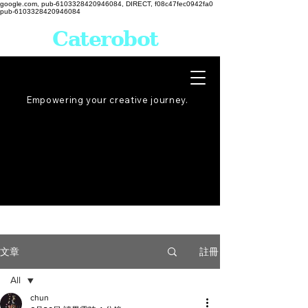
google.com, pub-6103328420946084, DIRECT, f08c47fec0942fa0
pub-6103328420946084
Caterobot
Empowering your creative
journey
.
註冊
文章
All
chun