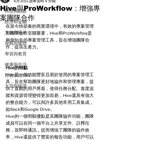
All
6月30日
讀畢需時 4 分鐘
Hive與ProWorkflow：增強專
科技與創新
案團隊合作
經濟和金融
在當今快節奏的商業環境中，有效的專案管理
文化和藝術
和團隊合作至關重要，Hive和ProWorkflow是
兩個知名的專案管理工具，旨在增強團隊合
遊戲與媒體
作，提高生產力。
學習與教育
健康與生活
Hive的特點
Hive是一個功能豐富且易於使用的專案管理工
社會永續ESG
具，旨在幫助團隊更好地協作和管理專案，提
太空與能源
供了直觀的用戶界面，使得任務分配、進度追
蹤和資源管理變得更加容易，Hive還具有強大
的整合能力，可以與許多其他常用工具集成，
如Slack和Google Drive。
Hive的一個明顯優點是其團隊協作功能，團隊
成員可以在同一個平台上共享文件、註釋任
務，並即時通訊，從而增強了團隊的協作效
率，Hive還提供了豐富的報告功能，用戶可以