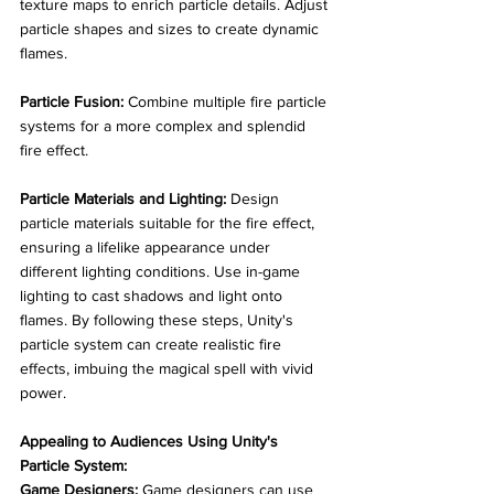
texture maps to enrich particle details. Adjust 
particle shapes and sizes to create dynamic 
flames. 
Particle Fusion:
 Combine multiple fire particle 
systems for a more complex and splendid 
fire effect. 
Particle Materials and Lighting:
 Design 
particle materials suitable for the fire effect, 
ensuring a lifelike appearance under 
different lighting conditions. Use in-game 
lighting to cast shadows and light onto 
flames. By following these steps, Unity's 
particle system can create realistic fire 
effects, imbuing the magical spell with vivid 
power.
Appealing to Audiences Using Unity's 
Particle System:
Game Designers:
 Game designers can use 