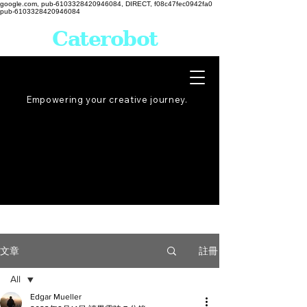
google.com, pub-6103328420946084, DIRECT, f08c47fec0942fa0
pub-6103328420946084
Caterobot
Empowering your creative
journey
.
註冊
文章
All
Edgar Mueller