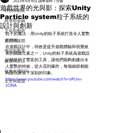
All
2023年9月14日
讀畢需時 7 分鐘
遊戲世界的光與影：探索Unity
科技與創新
Particle system粒子系統的
經濟和金融
設計與創新
文化和藝術
粒子的魔法：用Unity的粒子系統打造令人驚艷
的特效
遊戲與媒體
在遊戲設計中，特效是提升遊戲體驗和視覺效
學習與教育
果的關鍵元素之一，Unity的粒子系統為遊戲設
計師提供了豐富的工具，讓他們能夠創建出令
健康與生活
人驚艷的特效，從火花到爆炸，每個細節都能
社會永續ESG
夠讓玩家留下深刻的印象。
https://www.youtube.com/watch?v=oPUxv-
太空與能源
zClNA