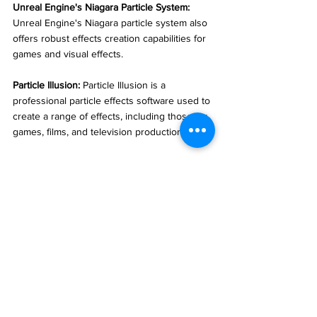
Unreal Engine's Niagara Particle System:
Unreal Engine's Niagara particle system also 
offers robust effects creation capabilities for 
games and visual effects. 
Particle Illusion:
 Particle Illusion is a 
professional particle effects software used to 
create a range of effects, including those for 
games, films, and television production.
Particle Effects in After Effects:
 Adobe After 
Effects provides various particle effects 
plugins for creating effects in videos, 
advertisements, and more.
Key Features of Unity's Particle System:
Modularity and Flexibility:
 Unity's particle 
system enables users to freely combine 