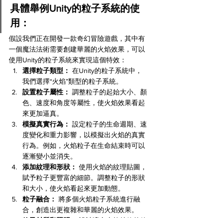
具體舉例Unity的粒子系統的使
用：
假設我們正在開發一款奇幻冒險遊戲，其中有
一個魔法法術需要創建華麗的火焰效果，可以
使用Unity的粒子系統來實現這個特效：
選擇粒子類型：
 在Unity的粒子系統中，
我們選擇“火焰”類型的粒子系統。
設置粒子屬性：
 調整粒子的起始大小、顏
色、速度和角度等屬性，使火焰效果看起
來更加逼真。
模擬真實行為：
 設定粒子的生命週期、速
度變化和重力影響，以模擬出火焰的真實
行為。例如，火焰粒子在生命結束時可以
逐漸變小並消失。
添加紋理和形狀：
 使用火焰的紋理貼圖，
賦予粒子更豐富的細節。調整粒子的形狀
和大小，使火焰看起來更加動態。
粒子融合：
 將多個火焰粒子系統進行融
合，創造出更複雜和華麗的火焰效果。