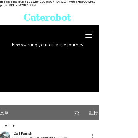
google.com, pub-6103328420946084, DIRECT, f08c47fec0942fa0
pub-6103328420946084
Caterobot
Empowering your creative
journey
.
註冊
文章
All
Carl Parrish