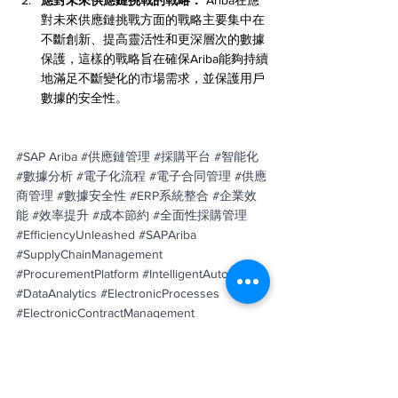
應對未來供應鏈挑戰的戰略：
 Ariba在應
對未來供應鏈挑戰方面的戰略主要集中在
不斷創新、提高靈活性和更深層次的數據
保護，這樣的戰略旨在確保Ariba能夠持續
地滿足不斷變化的市場需求，並保護用戶
數據的安全性。
#SAP
 Ariba 
#供應鏈管理
#採購平台
#智能化
#數據分析
#電子化流程
#電子合同管理
#供應
商管理
#數據安全性
#ERP系統整合
#企業效
能
#效率提升
#成本節約
#全面性採購管理
#EfficiencyUnleashed
#SAPAriba
#SupplyChainManagement
#ProcurementPlatform
#IntelligentAutomation
#DataAnalytics
#ElectronicProcesses
#ElectronicContractManagement
#SupplierManagement
#DataSecurity
#IntegrationwithERP
#EnterpriseEfficiency
#EfficiencyImprovement
#CostSavings
#ComprehensiveProcurementManagement