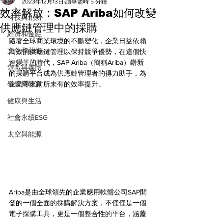
All
2023年12月13日
讀畢需時 5 分鐘
效率解放：SAP Ariba如何改變
科技與創新
供應鏈管理中的採購
經濟和金融
隨著全球商業環境的不斷變化，企業日益依賴
文化和藝術
高效的供應鏈管理以保持競爭優勢，在這個快
速變革的時代，SAP Ariba（簡稱Ariba）嶄新
遊戲與媒體
的採購平台成為供應鏈管理者的得力助手，為
學習與教育
企業帶來前所未有的效率提升。
健康與生活
社會永續ESG
太空與能源
Ariba是由全球領先的企業應用軟體公司SAP開
發的一個全面的採購解決方案，不僅僅是一個
電子採購工具，更是一個整合性的平台，涵蓋