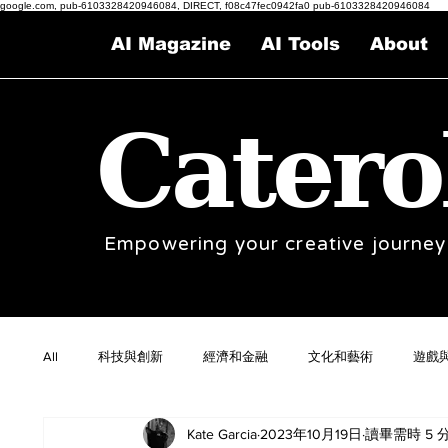
google.com, pub-6103328420946084, DIRECT, f08c47fec0942fa0 pub-6103328420946084
AI Magazine
AI Tools
About
Catero
Empowering your creative journey
All
科技與創新
經濟和金融
文化和藝術
遊戲
Kate Garcia
2023年10月19日
讀畢需時 5 