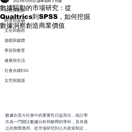
All
2023年5月6日
讀畢需時 3 分鐘
數據驅動的市場研究：從
科技與創新
Qualtrics到SPSS，如何挖掘
經濟和金融
數據洞察創造商業價值
文化和藝術
遊戲與媒體
學習與教育
健康與生活
社會永續ESG
太空與能源
數據在當今社會中的重要性日益突出，統計學
作為一門關注數據分析和解釋的學科，具有廣
泛的實際應用。從市場研究到公共政策制定，