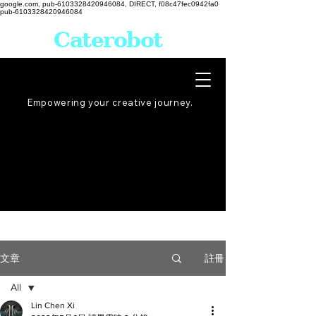
google.com, pub-6103328420946084, DIRECT, f08c47fec0942fa0
pub-6103328420946084
Caterobot
Empowering your creative
journey
.
註冊
文章
All
Lin Chen Xi