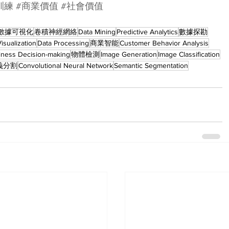
訓練
#商業價值
#社會價值
數據可視化
卷積神經網絡
Data Mining
Predictive Analytics
數據探勘
isualization
Data Processing
商業智能
Customer Behavior Analysis
iness Decision-making
物體檢測
Image Generation
Image Classification
義分割
Convolutional Neural Network
Semantic Segmentation