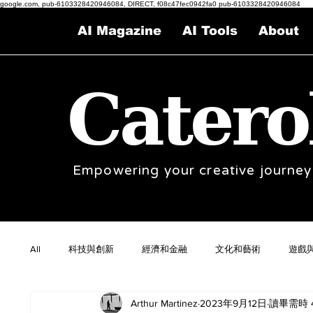
google.com, pub-6103328420946084, DIRECT, f08c47fec0942fa0 pub-6103328420946084
AI Magazine
AI Tools
About
Catero
Empowering your creative journey
All
科技與創新
經濟和金融
文化和藝術
遊戲
Arthur Martinez
2023年9月12日
讀畢需時 