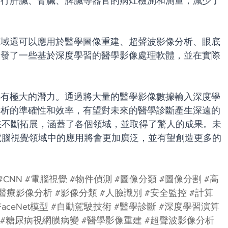
進行肝臟、腎臟、脾臟等器官的病灶檢測和測量，減少了
領域還可以應用於醫學圖像重建、超聲波影像分析、眼底
開發了一些基於深度學習的醫學影像處理軟體，並在實際
具有極大的潛力。通過將大量的醫學影像數據輸入深度學
分析的準確性和效率，有望對未來的醫學診斷產生深遠的
在不斷拓展，涵蓋了各個領域，並取得了驚人的成果。未
電腦視覺領域中的應用將會更加廣泛，並有望創造更多的
#CNN
#電腦視覺
#物件偵測
#圖像分類
#圖像分割
#高
#醫療影像分析
#影像分類
#人臉識別
#安全監控
#計算
FaceNet模型
#自動駕駛技術
#醫學診斷
#深度學習演算
#糖尿病視網膜病變
#醫學影像重建
#超聲波影像分析