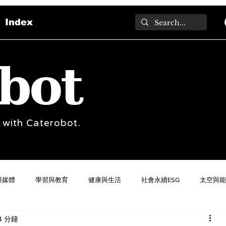
Index
bot
 with Caterobot.
與媒體
學習與教育
健康與生活
社會永續ESG
太空與能
4 分鐘