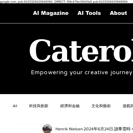
google.com, pub-6103328420946084, DIRECT, f08c47fec0942fa0 pub-6103328420946084
AI Magazine
AI Tools
About
Catero
Empowering your creative journey
All
科技與創新
經濟和金融
文化和藝術
遊戲
Henrik Nielsen
2024年6月24日
讀畢需時 