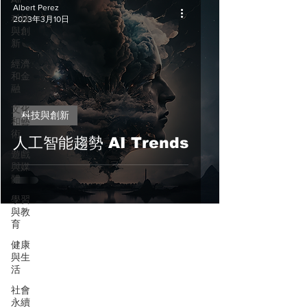
Albert Perez
科技
2023年3月10日
與創
新
經濟
和金
融
文化
科技與創新
和藝
術
人工智能趨勢 AI Trends
遊戲
與媒
體
學習
與教
育
健康
與生
活
社會
永續