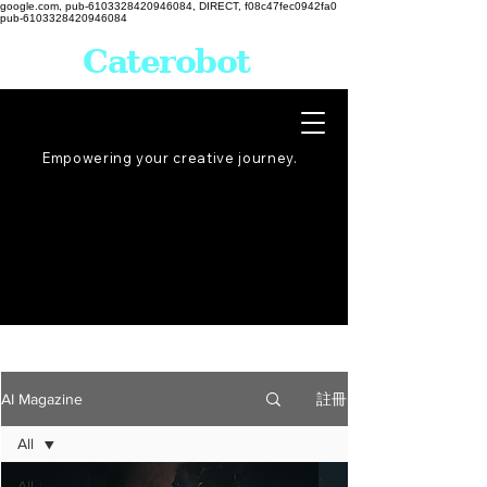
google.com, pub-6103328420946084, DIRECT, f08c47fec0942fa0
pub-6103328420946084
Caterobot
Empowering your creative
journey
.
註冊
AI Magazine
All
All