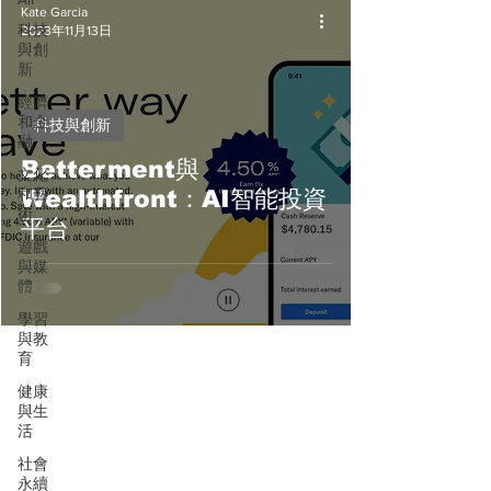
Kate Garcia
科技
2023年11月13日
與創
新
經濟
和金
科技與創新
融
Betterment與
文化
和藝
Wealthfront：AI智能投資
術
平台
遊戲
與媒
體
學習
與教
育
健康
與生
活
社會
永續