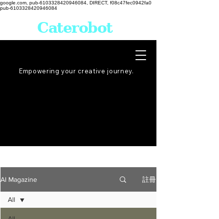
google.com, pub-6103328420946084, DIRECT, f08c47fec0942fa0
pub-6103328420946084
Caterobot
Empowering your creative
journey
.
註冊
AI Magazine
All
All