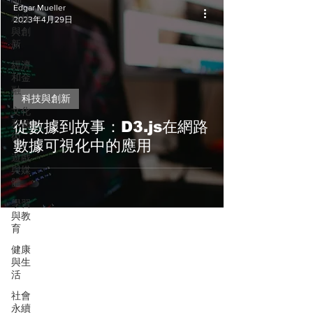
Edgar Mueller
科技
2023年4月29日
與創
新
經濟
和金
融
科技與創新
文化
和藝
從數據到故事：D3.js在網路
術
數據可視化中的應用
遊戲
與媒
體
學習
與教
育
健康
與生
活
社會
永續