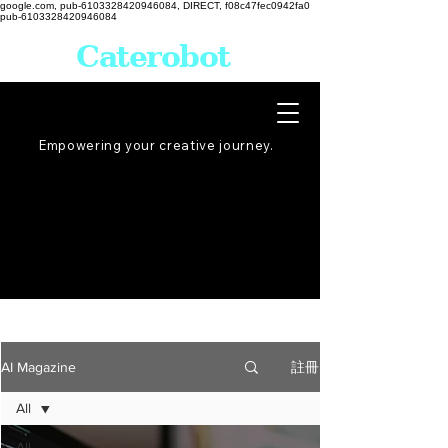
google.com, pub-6103328420946084, DIRECT, f08c47fec0942fa0
pub-6103328420946084
Caterobot
Empowering your creative
journey
.
註冊
AI Magazine
All
All