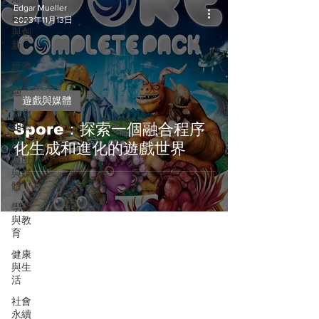
Edgar Mueller
科技
2023年11月13日
與創
新
經濟
和金
融
遊戲與媒體
文化
和藝
Spore：探索一個融合程序
術
化生成和進化的遊戲世界
遊戲
與媒
體
學習
與教
育
健康
與生
活
社會
永續