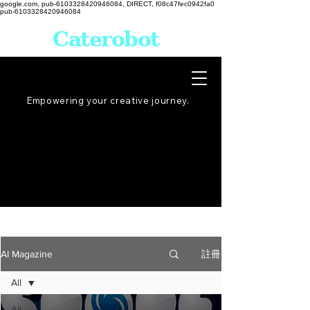
google.com, pub-6103328420946084, DIRECT, f08c47fec0942fa0
pub-6103328420946084
Caterobot
Empowering your creative
journey
.
註冊
AI Magazine
All
All