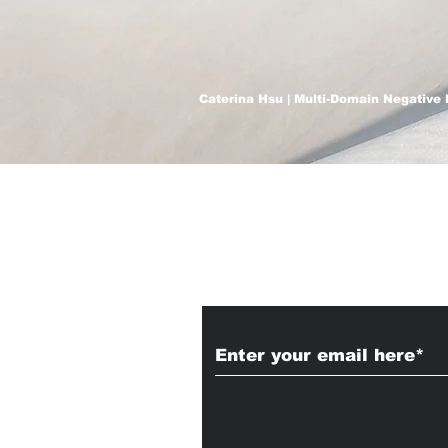
Caterina Hsu | Multi-Domain Negative 
Subscribe to Our