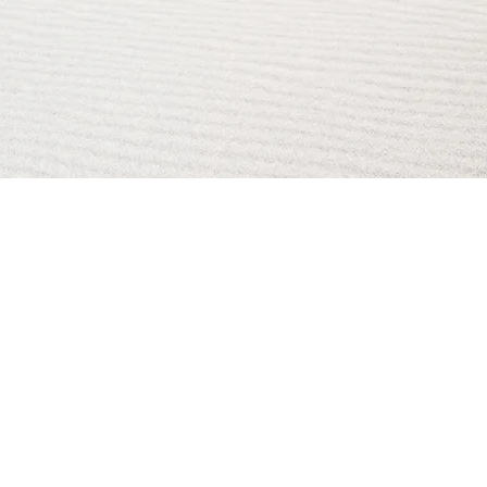
AI Magazine
AI Tools
About
Index