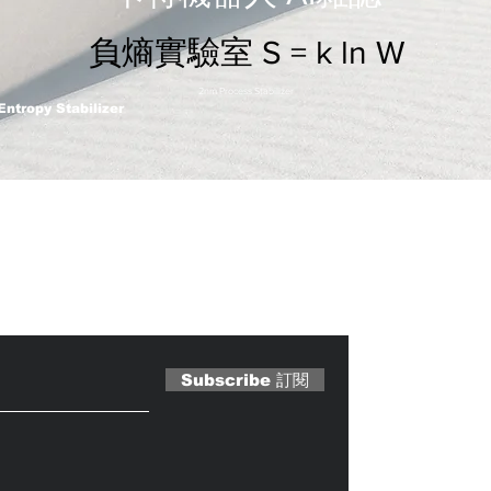
負熵實驗室 S = k ln W
2nm Process Stabilizer
Entropy Stabilizer
 Magazine 訂閱文章
Subscribe 訂閱