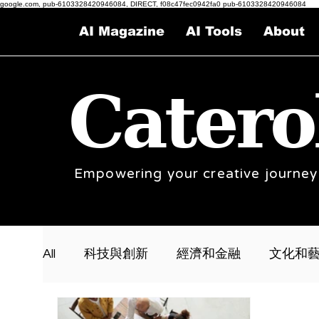
google.com, pub-6103328420946084, DIRECT, f08c47fec0942fa0 pub-6103328420946084
AI Magazine
AI Tools
About
Catero
Empowering your creative journey
All
科技與創新
經濟和金融
文化和