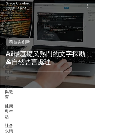
Grace Crawford
科技
2023年4月14日
與創
新
經濟
和金
融
科技與創新
文化
和藝
AI最基礎又熱門的文字探勘
術
&自然語言處理
遊戲
與媒
體
學習
與教
育
健康
與生
活
社會
永續