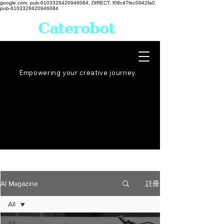
google.com, pub-6103328420946084, DIRECT, f08c47fec0942fa0
pub-6103328420946084
Caterobot
Empowering your creative
journey
.
註冊
AI Magazine
All
All