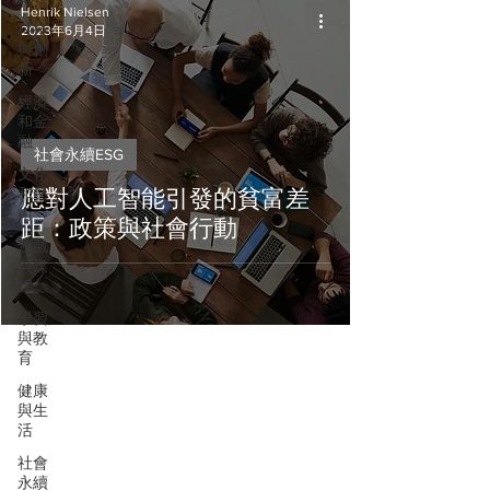
Henrik Nielsen
科技
2023年6月4日
與創
新
經濟
和金
融
社會永續ESG
文化
和藝
應對人工智能引發的貧富差
術
距：政策與社會行動
遊戲
與媒
體
學習
與教
育
健康
與生
活
社會
永續