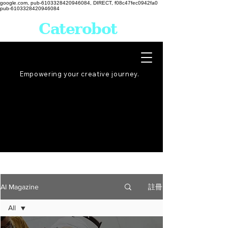
google.com, pub-6103328420946084, DIRECT, f08c47fec0942fa0
pub-6103328420946084
Caterobot
Empowering your creative
journey
.
註冊
AI Magazine
All
All