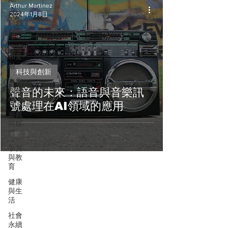
Arthur Martinez
科技
2024年1月8日
與創
新
經濟
和金
融
科技與創新
文化
和藝
聲音的未來：語音與音樂訊
術
號處理在AI領域的應用
遊戲
與媒
體
學習
與教
育
健康
與生
活
社會
永續