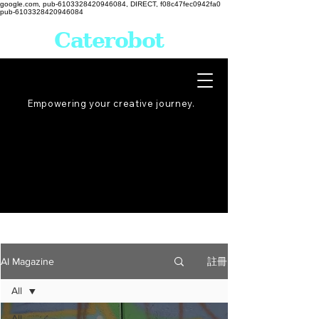
google.com, pub-6103328420946084, DIRECT, f08c47fec0942fa0
pub-6103328420946084
Caterobot
Empowering your creative
journey
.
註冊
AI Magazine
All
All