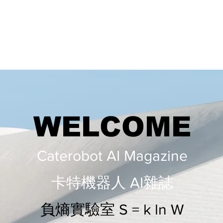
WELCOME
Caterobot AI Magazine
​​卡特機器人 AI雜誌
負熵實驗室 S = k ln W