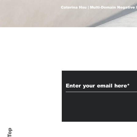
Caterina Hsu | Multi-Domain Negative 
Subscribe to Our