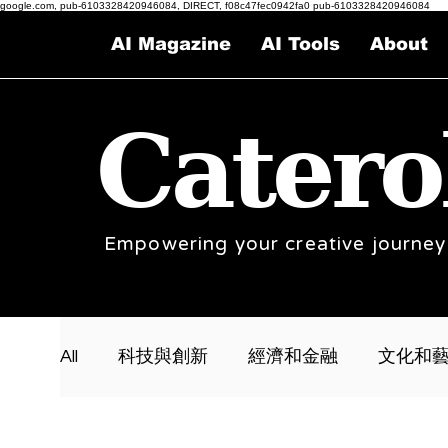
google.com, pub-6103328420946084, DIRECT, f08c47fec0942fa0 pub-6103328420946084
AI Magazine
AI Tools
About
Catero
Empowering your creative journey
All
科技與創新
經濟和金融
文化和