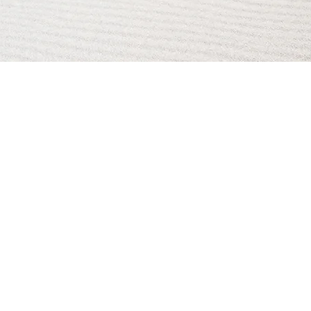
AI Magazine
AI Tools
About
Index