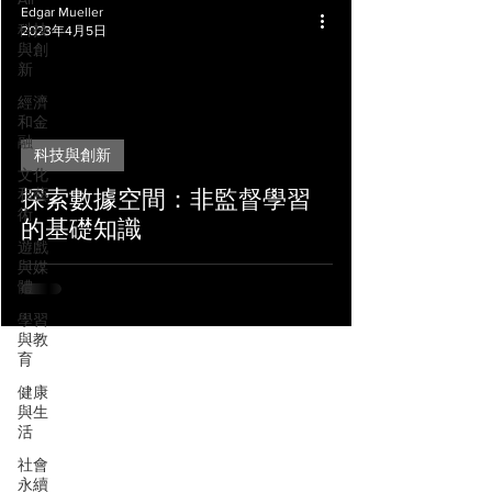
Edgar Mueller
科技
2023年4月5日
與創
新
經濟
和金
融
科技與創新
文化
和藝
探索數據空間：非監督學習
術
的基礎知識
遊戲
與媒
體
學習
與教
育
健康
與生
活
社會
永續