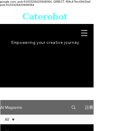
google.com, pub-6103328420946084, DIRECT, f08c47fec0942fa0
pub-6103328420946084
Caterobot
Empowering your creative
journey
.
註冊
AI Magazine
All
All