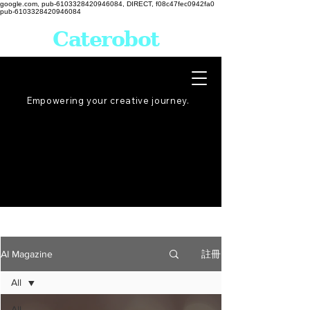
google.com, pub-6103328420946084, DIRECT, f08c47fec0942fa0
pub-6103328420946084
Caterobot
Empowering your creative
journey
.
註冊
AI Magazine
All
All