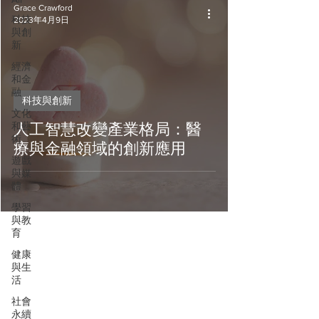
Grace Crawford
科技
2023年4月9日
與創
新
經濟
和金
融
科技與創新
文化
和藝
人工智慧改變產業格局：醫
術
療與金融領域的創新應用
遊戲
與媒
體
學習
與教
育
健康
與生
活
社會
永續