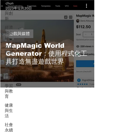
chun
科技
2023年12月20日
與創
新
經濟
和金
遊戲與媒體
融
MapMagic World
文化
和藝
Generator：使用程式化工
術
具打造無盡遊戲世界
遊戲
與媒
體
學習
與教
育
健康
與生
活
社會
永續