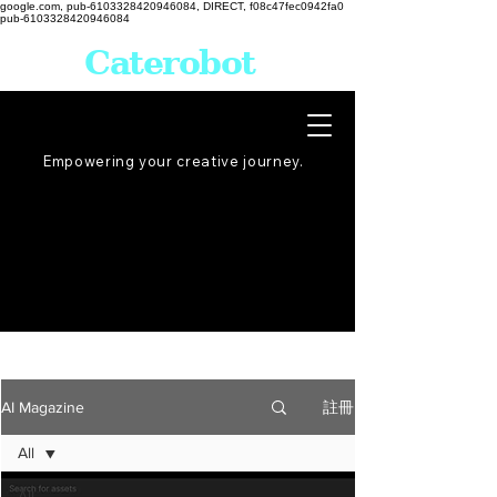
google.com, pub-6103328420946084, DIRECT, f08c47fec0942fa0
pub-6103328420946084
Caterobot
Empowering your creative
journey
.
註冊
AI Magazine
All
All