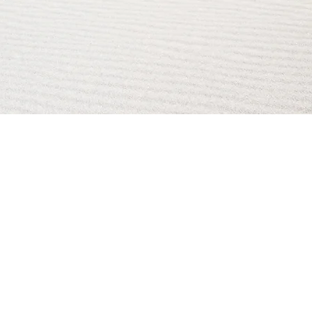
AI Magazine
AI Tools
About
Index