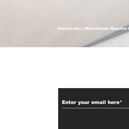
Caterina Hsu | Multi-Domain Negative 
Subscribe to Our