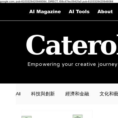
google.com, pub-6103328420946084, DIRECT, f08c47fec0942fa0 pub-6103328420946084
AI Magazine
AI Tools
About
Catero
Empowering your creative journey
All
科技與創新
經濟和金融
文化和