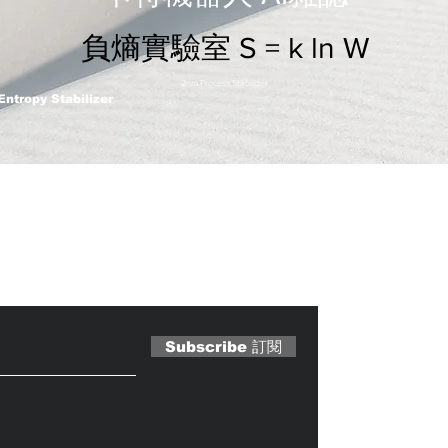
負熵實驗室 S = k ln W
2nm Process Stabilizer
Entropy Stabilizer
 Magazine 訂閱文章
Subscribe 訂閱