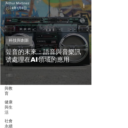
Arthur Martinez
科技
2024年1月8日
與創
新
經濟
和金
融
科技與創新
文化
和藝
聲音的未來：語音與音樂訊
術
號處理在AI領域的應用
遊戲
與媒
體
學習
與教
育
健康
與生
活
社會
永續