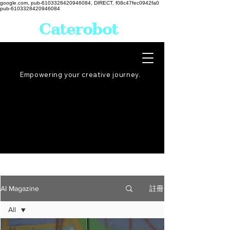
google.com, pub-6103328420946084, DIRECT, f08c47fec0942fa0
pub-6103328420946084
Caterobot
Empowering your creative
journey
.
註冊
AI Magazine
All
All