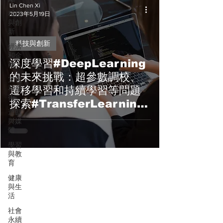
Lin Chen Xi
科技
2023年5月19日
與創
新
科技與創新
經濟
和金
深度學習#DeepLearning
融
的未來挑戰：超參數調校、
文化
和藝
遷移學習和持續學習等問題
術
探索#TransferLearning
遊戲
#ContinualLearning
與媒
體
學習
與教
育
健康
與生
活
社會
永續