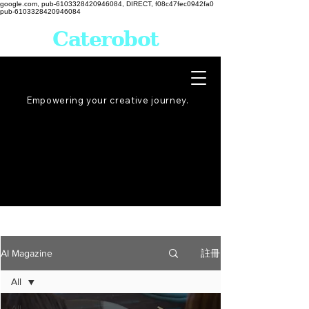
google.com, pub-6103328420946084, DIRECT, f08c47fec0942fa0
pub-6103328420946084
Caterobot
Empowering your creative
journey
.
註冊
AI Magazine
All
All