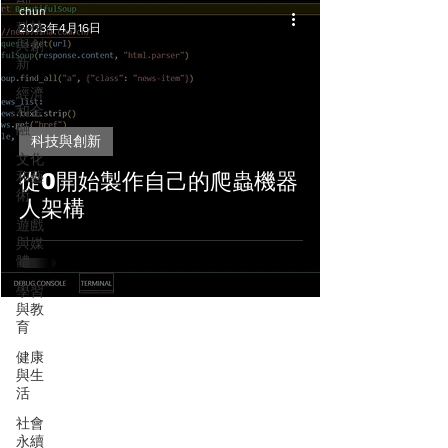
chun
科技
2023年4月16日
與創
新
經濟
和金
融
科技與創新
文化
和藝
從0開始製作自己的爬蟲機器
術
人架構
遊戲
與媒
體
學習
與教
育
健康
與生
活
社會
永續