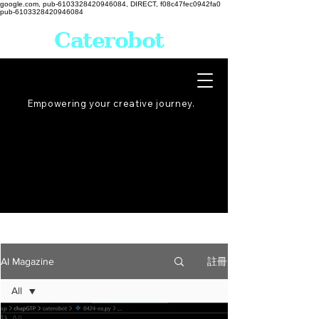
google.com, pub-6103328420946084, DIRECT, f08c47fec0942fa0
pub-6103328420946084
Caterobot
Empowering your creative
journey
.
註冊
AI Magazine
All
All