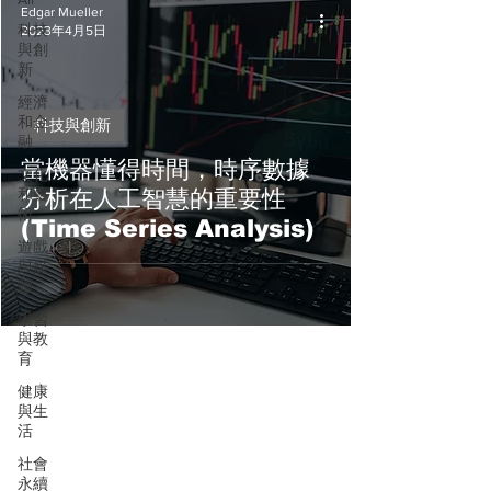
Edgar Mueller
科技
2023年4月5日
與創
新
經濟
和金
科技與創新
融
當機器懂得時間，時序數據
文化
和藝
分析在人工智慧的重要性
術
(Time Series Analysis)
遊戲
與媒
體
學習
與教
育
健康
與生
活
社會
永續