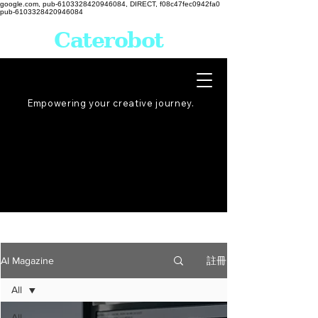
google.com, pub-6103328420946084, DIRECT, f08c47fec0942fa0
pub-6103328420946084
Caterobot
Empowering your creative
journey
.
註冊
AI Magazine
All
All