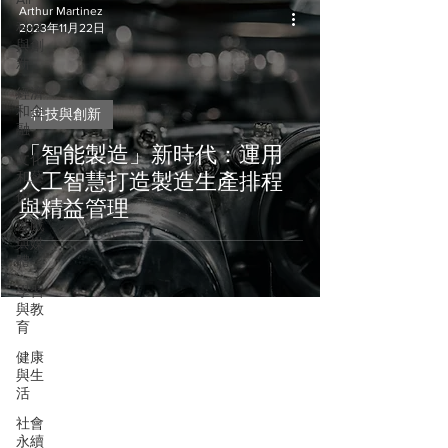
Arthur Martinez
科技
2023年11月22日
與創
新
經濟
和金
科技與創新
融
「智能製造」新時代：運用
文化
和藝
人工智慧打造製造生產排程
術
與精益管理
遊戲
與媒
體
學習
與教
育
健康
與生
活
社會
永續