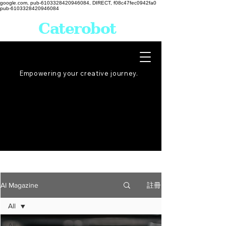
google.com, pub-6103328420946084, DIRECT, f08c47fec0942fa0
pub-6103328420946084
Caterobot
Empowering your creative
journey
.
註冊
AI Magazine
All
All