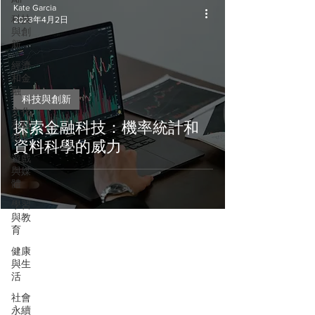
Kate Garcia
科技
2023年4月2日
與創
新
經濟
和金
融
科技與創新
文化
和藝
探索金融科技：機率統計和
術
資料科學的威力
遊戲
與媒
體
學習
與教
育
健康
與生
活
社會
永續