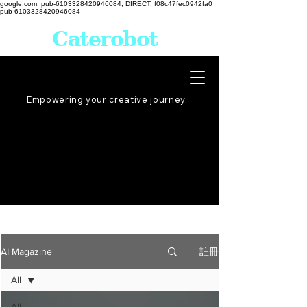
google.com, pub-6103328420946084, DIRECT, f08c47fec0942fa0
pub-6103328420946084
Caterobot
Empowering your creative
journey
.
註冊
AI Magazine
All
All