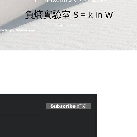
負熵實驗室 S = k ln W
2nm Process Stabilizer
Entropy Stabilizer
 Magazine 訂閱文章
Subscribe 訂閱