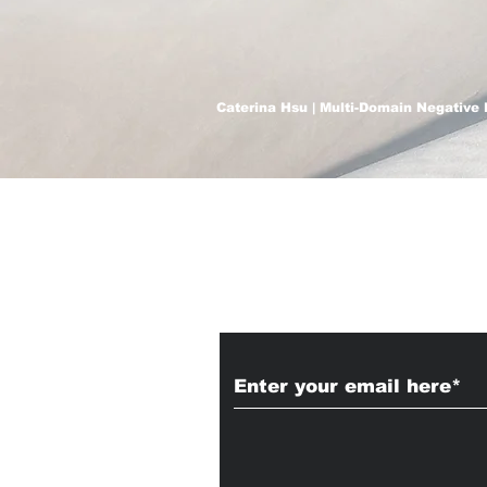
Caterina Hsu | Multi-Domain Negative 
Subscribe to Our