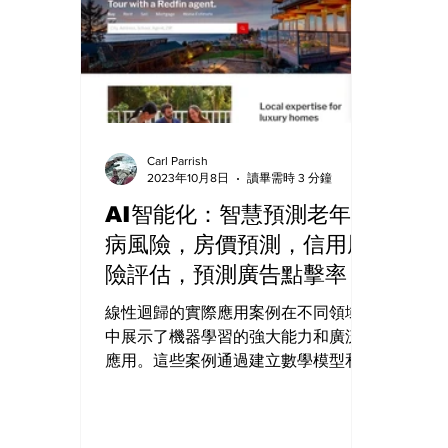
Carl Parrish
2023年10月8日
讀畢需時 3 分鐘
AI智能化：智慧預測老年疾
病風險，房價預測，信用風
險評估，預測廣告點擊率
線性迴歸的實際應用案例在不同領域
中展示了機器學習的強大能力和廣泛
應用。這些案例通過建立數學模型和
分析大量數據，幫助企業和機構做出
準確的預測和評估，優化決策和流
程。隨著機器學習的不斷發展