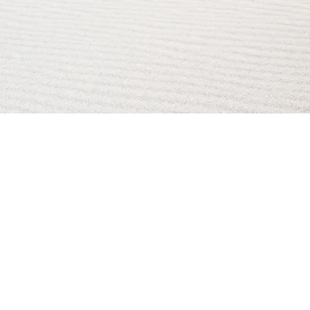
AI Magazine
AI Tools
About
Index