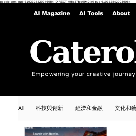
google.com, pub-6103328420946084, DIRECT, f08c47fec0942fa0 pub-6103328420946084
AI Magazine
AI Tools
About
Catero
Empowering your creative journey
All
科技與創新
經濟和金融
文化和