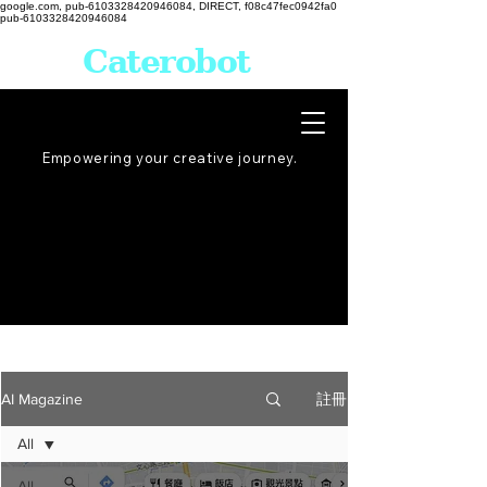
google.com, pub-6103328420946084, DIRECT, f08c47fec0942fa0
pub-6103328420946084
Caterobot
Empowering your creative
journey
.
註冊
AI Magazine
All
All