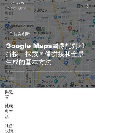
Lin Chen Xi
科技
2024年1月18日
與創
新
經濟
和金
科技與創新
融
Google Maps圖像配對和
文化
和藝
拼接：探索圖像拼接和全景
術
生成的基本方法
遊戲
與媒
體
學習
與教
育
健康
與生
活
社會
永續