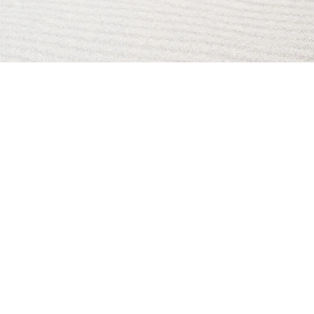
AI Magazine
AI Tools
About
Index