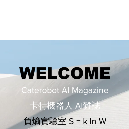
WELCOME
Caterobot AI Magazine
​​卡特機器人 AI雜誌
負熵實驗室 S = k ln W