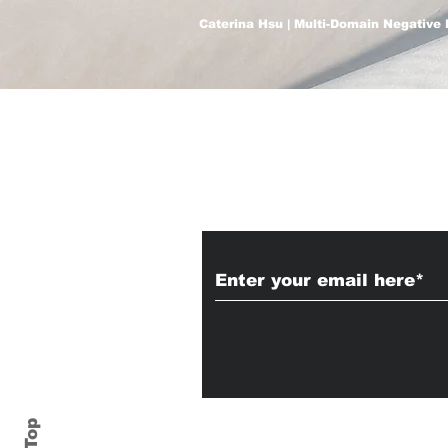
Caterina Hsu | Multi-Domain Negative 
Subscribe to Our