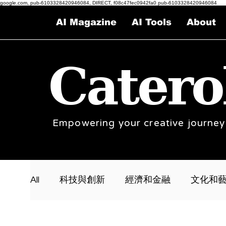
google.com, pub-6103328420946084, DIRECT, f08c47fec0942fa0 pub-6103328420946084
AI Magazine
AI Tools
About
Catero
Empowering your creative journey
All
科技與創新
經濟和金融
文化和