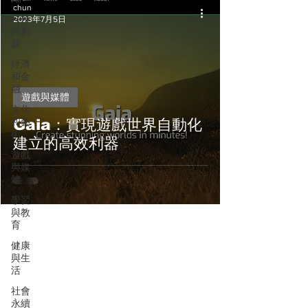
chun
科技
2023年7月5日
與創
新
經濟
和金
融
遊戲與媒體
文化
和藝
Gaia：實現遊戲世界自動化
術
建立的高效利器
遊戲
與媒
體
學習
與教
育
健康
與生
活
社會
永續