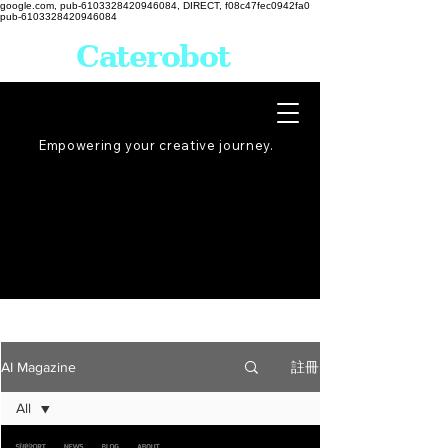
google.com, pub-6103328420946084, DIRECT, f08c47fec0942fa0
pub-6103328420946084
Caterobot
Empowering your creative
journey
.
註冊
AI Magazine
All
All