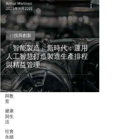
Arthur Martinez
科技
2023年11月22日
與創
新
經濟
和金
科技與創新
融
「智能製造」新時代：運用
文化
和藝
人工智慧打造製造生產排程
術
與精益管理
遊戲
與媒
體
學習
與教
育
健康
與生
活
社會
永續