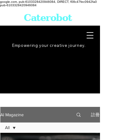
google.com, pub-6103328420946084, DIRECT, f08c47fec0942fa0
pub-6103328420946084
Caterobot
Empowering your creative
journey
.
註冊
AI Magazine
All
All