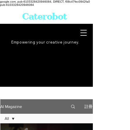
google.com, pub-6103328420946084, DIRECT, f08c47fec0942fa0
pub-6103328420946084
Caterobot
Empowering your creative
journey
.
註冊
AI Magazine
All
All