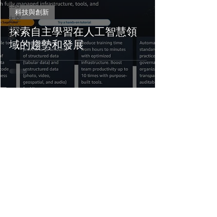
ESG
科技與創新
太空
與能
探索自主學習在人工智慧領
源
域的趨勢和發展