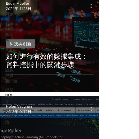
Edgar Mueller
科技
2024年1月28日
與創
新
經濟
和金
融
科技與創新
文化
和藝
如何進行有效的數據集成：
術
資料挖掘中的關鍵步驟
遊戲
與媒
體
學習
與教
育
Helen Vaughan
健康
2023年10月2日
與生
活
社會
永續