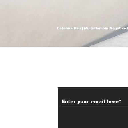
Caterina Hsu | Multi-Domain Negative 
Subscribe to Our