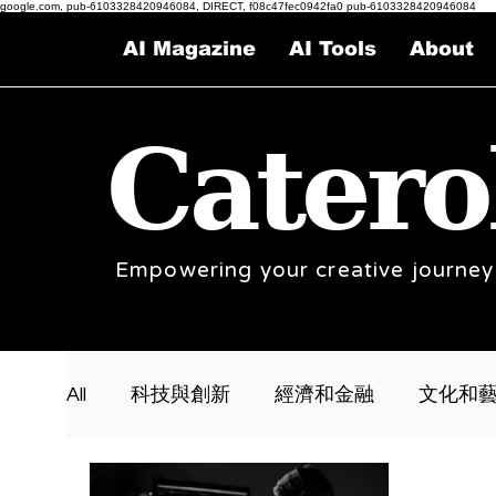
google.com, pub-6103328420946084, DIRECT, f08c47fec0942fa0 pub-6103328420946084
AI Magazine
AI Tools
About
Catero
Empowering your creative journey
All
科技與創新
經濟和金融
文化和