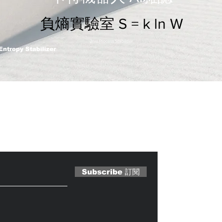
負熵實驗室 S = k ln W
2nm Process Stabilizer
Entropy Stabilizer
 Magazine 訂閱文章
Subscribe 訂閱