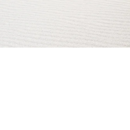
AI Magazine
AI Tools
About
Index