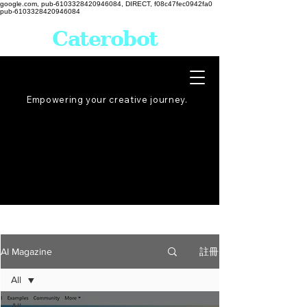
google.com, pub-6103328420946084, DIRECT, f08c47fec0942fa0
pub-6103328420946084
Caterobot
Empowering your creative
journey
.
註冊
AI Magazine
All
All