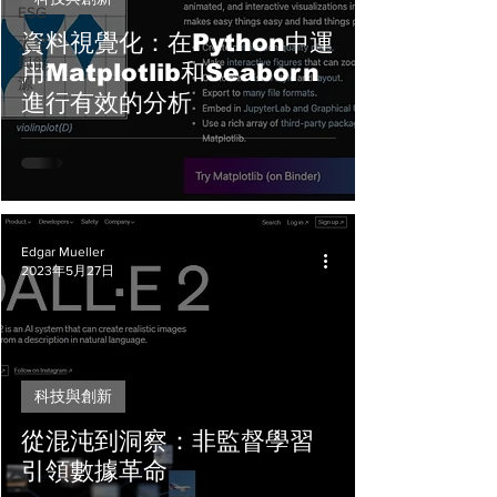
ESG
資料視覺化：在Python中運
太空
與能
用Matplotlib和Seaborn
源
進行有效的分析
Edgar Mueller
2023年5月27日
科技與創新
從混沌到洞察：非監督學習
引領數據革命