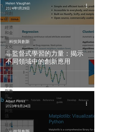
Helen Vaughan
科技
2024年1月29日
與創
新
經濟
和金
融
科技與創新
文化
和藝
非監督式學習的力量：揭示
術
不同領域中的創新應用
遊戲
與媒
體
學習
與教
育
Albert Perez
健康
2023年9月24日
與生
活
社會
永續
科技與創新