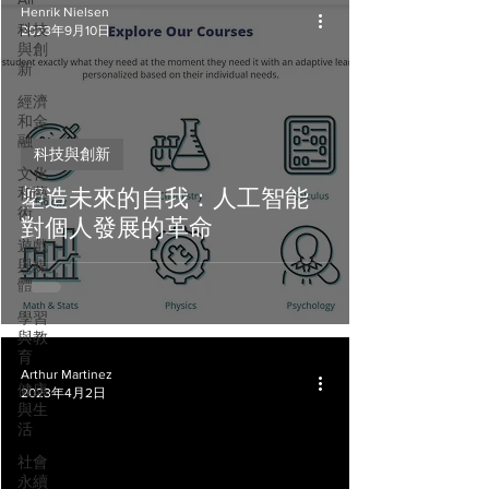
Henrik Nielsen
科技
2023年9月10日
與創
新
經濟
和金
融
科技與創新
文化
和藝
塑造未來的自我：人工智能
術
對個人發展的革命
遊戲
與媒
體
學習
與教
育
Arthur Martinez
健康
2023年4月2日
與生
活
社會
永續