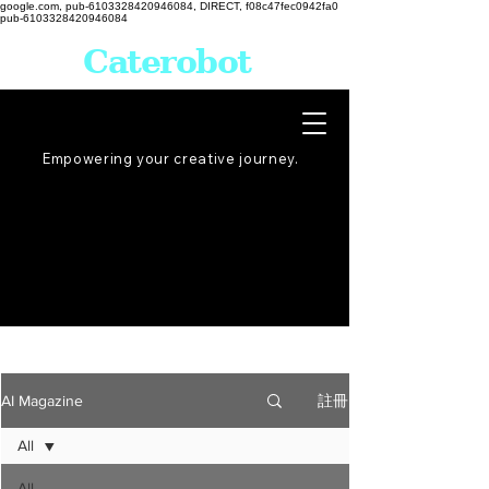
google.com, pub-6103328420946084, DIRECT, f08c47fec0942fa0
pub-6103328420946084
Caterobot
Empowering your creative
journey
.
註冊
AI Magazine
All
All